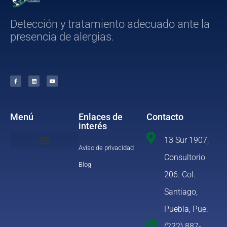
Detección y tratamiento adecuado ante la
presencia de alergias.
Menú
Enlaces de
Contacto
interés
13 Sur 1907,
Aviso de privacidad
Consultorio
Información para el paciente
Blog
206. Col.
Santiago,
Puebla, Pue.
(222) 887-