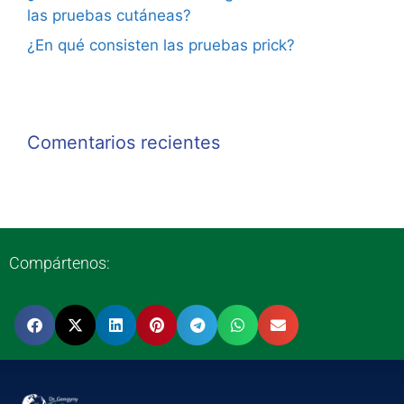
las pruebas cutáneas?
¿En qué consisten las pruebas prick?
Comentarios recientes
Compártenos: